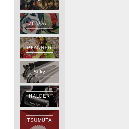
ZENOAH
PFANNER
Silky
HALDER
TSUMUTA