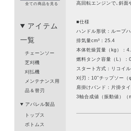
高回転エンジンで､斜面
全ての商品を見る
■仕様
アイテム
ハンドル形状：ループ
一覧
排気量cm³：25.4
本体乾燥質量（kg）：4.
チェーンソー
燃料タンク容量（L）：0.
芝刈機
スタート方式：リコイ
刈払機
刈刃：10"チップソー（φ
メンテナンス用
肩掛けバンド：片掛タ
品＆替刃
3軸合成値（振動値）（m/
アパレル製品
トップス
ボトムス