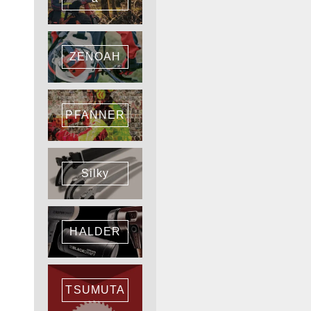
ZENOAH
PFANNER
Silky
HALDER
TSUMUTA