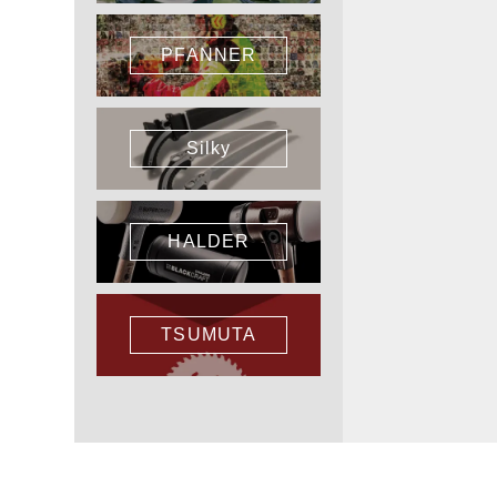
PFANNER
Silky
HALDER
TSUMUTA