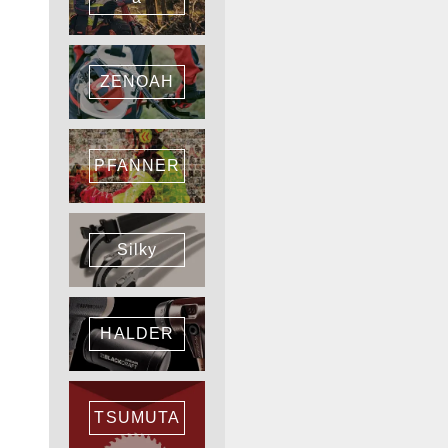
ZENOAH
PFANNER
Silky
HALDER
TSUMUTA