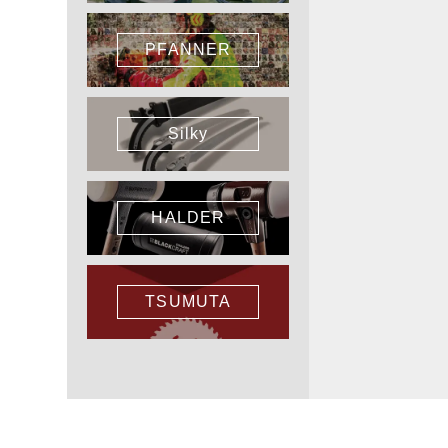
PFANNER
Silky
HALDER
TSUMUTA