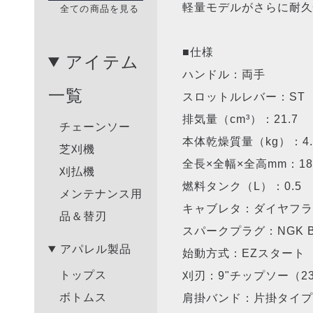
軽量モデルがさらに耐
全ての商品を見る
■仕様
アイテム
ハンドル：両手
一覧
スロットルレバー：ST
排気量（cm³）：21.7
チェーンソー
本体乾燥質量（kg）：4.
芝刈機
全長×全幅×全高mm：184
刈払機
燃料タンク（L）：0.5
メンテナンス用
キャブレタ：ダイヤフラ
品＆替刃
スパークプラグ：NGK B
アパレル製品
始動方式：EZスタート
トップス
刈刃：9"チップソー（23
ボトムス
肩掛バンド：片掛タイ