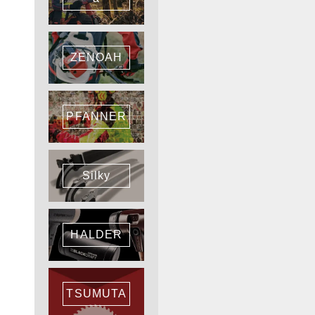
ZENOAH
PFANNER
Silky
HALDER
TSUMUTA