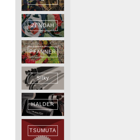
ZENOAH
PFANNER
Silky
HALDER
TSUMUTA